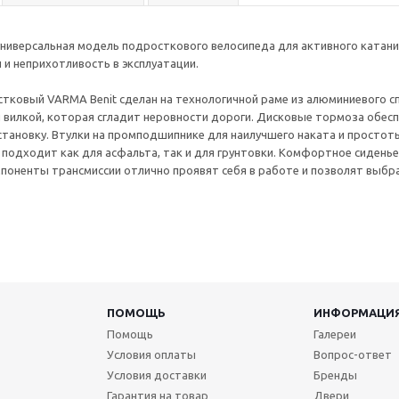
универсальная модель подросткового велосипеда для активного катани
 и неприхотливость в эксплуатации.
тковый VARMA Benit сделан на технологичной раме из алюминиевого сп
вилкой, которая сгладит неровности дороги. Дисковые тормоза обесп
тановку. Втулки на промподшипнике для наилучшего наката и простот
подходит как для асфальта, так и для грунтовки. Комфортное сидень
оненты трансмиссии отлично проявят себя в работе и позволят выбр
ПОМОЩЬ
ИНФОРМАЦИ
Помощь
Галереи
Условия оплаты
Вопрос-ответ
Условия доставки
Бренды
Гарантия на товар
Двери