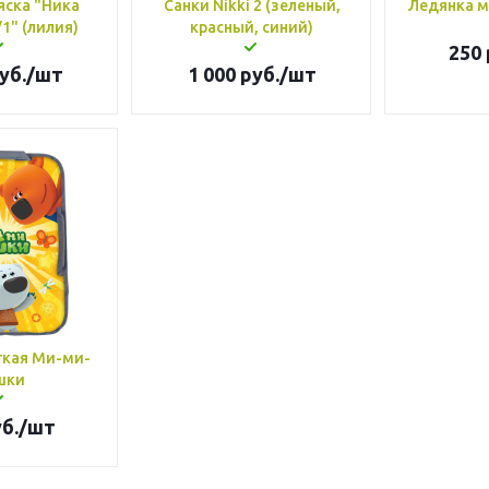
яска "Ника
Санки Nikki 2 (зеленый,
Ледянка м
1" (лилия)
красный, синий)
250
уб.
/шт
1 000
руб.
/шт
гкая Ми-ми-
шки
б.
/шт