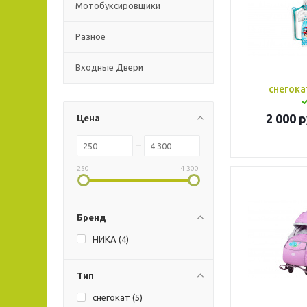
Мотобуксировщики
Разное
Входные Двери
снегока
2 000
р
Цена
250
4 300
Бренд
НИКА (
4
)
Тип
снегокат (
5
)