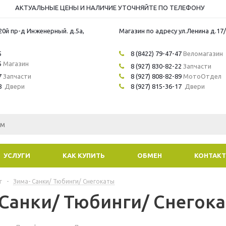
АКТУАЛЬНЫЕ ЦЕНЫ И НАЛИЧИЕ УТОЧНЯЙТЕ ПО ТЕЛЕФОНУ
20й пр-д Инженерный. д.5а,
Магазин по адресу ул.Ленина д.17
5
8 (8422) 79-47-47
Веломагазин
5
Магазин
8 (927) 830-82-22
Запчасти
7
Запчасти
8 (927) 808-82-89
МотоОтдел
8
Двери
8 (927) 815-36-17
Двери
УСЛУГИ
КАК КУПИТЬ
ОБМЕН
КОНТАК
г
-
Зима- Санки/ Тюбинги/ Снегокаты
 Санки/ Тюбинги/ Снегок