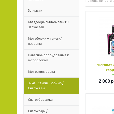
По популярности
Запчасти
Квадроциклы/Комплекты
Запчастей
Мотоблоки + телеги/
прицепы
Навесное оборудование к
мотоблокам
снегокат
серд
Мотоэкипировка
2 000
р
Зима- Санки/ Тюбинги/
Снегокаты
Снегоуборщики
Снегоходы /