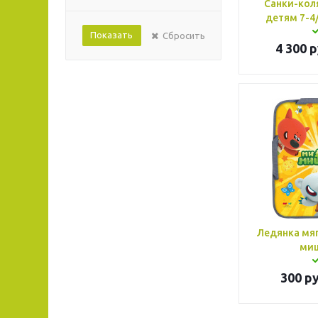
Санки-кол
детям 7-4/
Показать
Сбросить
4 300
р
Ледянка мя
ми
300
ру