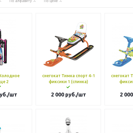
По алфавиту
По цене
 Холодное
снегокат Тимка спорт 4-1
снегокат Т
це 2
фиксики 1 (спинка)
уб.
/шт
2 000
руб.
/шт
2 000