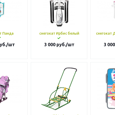
т Панда
снегокат Ирбис белый
снегокат 
уб.
/шт
3 000
руб.
/шт
3 000