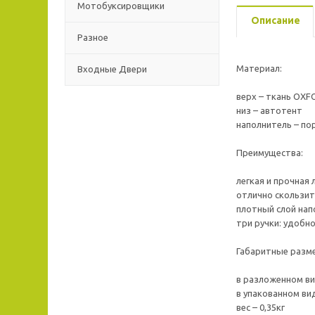
Мотобуксировщики
Описание
Разное
Материал:
Входные Двери
верх – ткань OXF
низ – автотент
наполнитель – по
Преимущества:
легкая и прочная 
отлично скользит
плотный слой на
три ручки: удобн
Габаритные ра
в разложенном ви
в упакованном ви
вес – 0,35кг