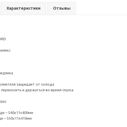
Характеристики
Отзывы
ORD
рилекс
ледянка
полнителя защищает от холода
о переносить и держаться во время спуска
змеры:
де – 540х11х400мм
де – 550х11х410мм