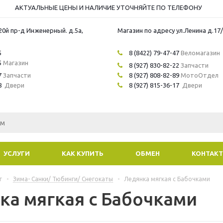
АКТУАЛЬНЫЕ ЦЕНЫ И НАЛИЧИЕ УТОЧНЯЙТЕ ПО ТЕЛЕФОНУ
20й пр-д Инженерный. д.5а,
Магазин по адресу ул.Ленина д.17
5
8 (8422) 79-47-47
Веломагазин
5
Магазин
8 (927) 830-82-22
Запчасти
7
Запчасти
8 (927) 808-82-89
МотоОтдел
8
Двери
8 (927) 815-36-17
Двери
УСЛУГИ
КАК КУПИТЬ
ОБМЕН
КОНТАК
г
-
Зима- Санки/ Тюбинги/ Снегокаты
-
Ледянка мягкая с Бабочками
ка мягкая с Бабочками