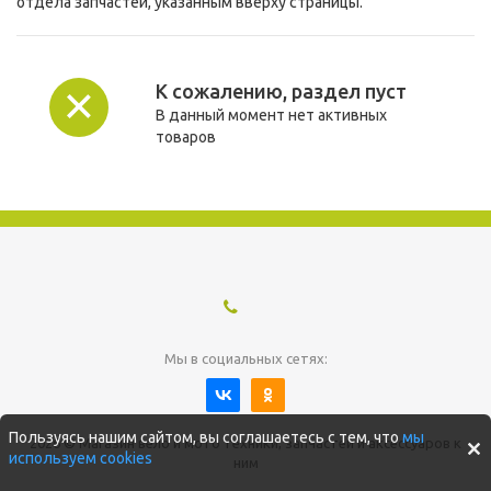
отдела запчастей, указанным вверху страницы.
К сожалению, раздел пуст
В данный момент нет активных
товаров
Мы в социальных сетях:
Пользуясь нашим сайтом, вы соглашаетесь с тем, что
мы
2026 © Магазин вело и мото техники, запчастей и аксессуаров к
используем cookies
ним