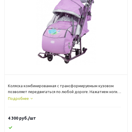
Коляска комбинированная с трансформируемым кузовом
позволяет передвигаться по любой дороге. Нажатием ноги
на педаль опускаются колеса, и вы можете везти коляску по
Подробнее
асфальту или по гладкому полу. Еще одно нажатие и коляска
трансформируется в санки и снова скользить по снегу.
4 300
руб.
/шт