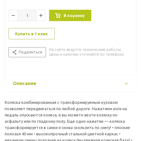
В корзину
Купить в 1 клик
На сайте ведутся технические работы.
Поделиться
Цены и наличие уточняйте по телефону
Описание
Коляска комбинированная с трансформируемым кузовом
позволяет передвигаться по любой дороге. Нажатием ноги на
педаль опускаются колеса, и вы можете везти коляску по
асфальту или по гладкому полу. Еще одно нажатие — коляска
трансформируется в санки и снова скользить по снегу! • плоские
полозья 40 мм • высокопрочный стальной цветной каркас •
механизм смены полозьев на колеса (выдвижная колесная база) •