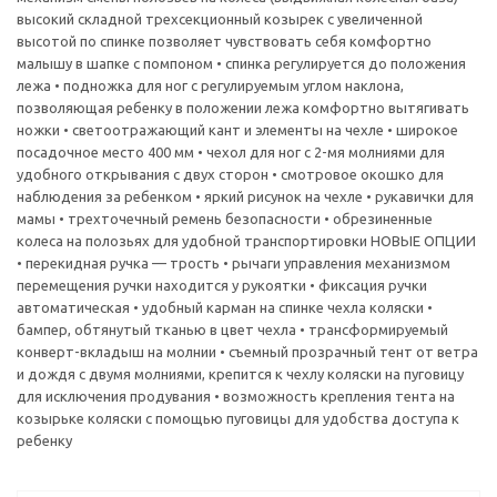
высокий складной трехсекционный козырек с увеличенной
высотой по спинке позволяет чувствовать себя комфортно
малышу в шапке с помпоном • спинка регулируется до положения
лежа • подножка для ног с регулируемым углом наклона,
позволяющая ребенку в положении лежа комфортно вытягивать
ножки • светоотражающий кант и элементы на чехле • широкое
посадочное место 400 мм • чехол для ног с 2-мя молниями для
удобного открывания с двух сторон • смотровое окошко для
наблюдения за ребенком • яркий рисунок на чехле • рукавички для
мамы • трехточечный ремень безопасности • обрезиненные
колеса на полозьях для удобной транспортировки НОВЫЕ ОПЦИИ
• перекидная ручка — трость • рычаги управления механизмом
перемещения ручки находится у рукоятки • фиксация ручки
автоматическая • удобный карман на спинке чехла коляски •
бампер, обтянутый тканью в цвет чехла • трансформируемый
конверт-вкладыш на молнии • съемный прозрачный тент от ветра
и дождя с двумя молниями, крепится к чехлу коляски на пуговицу
для исключения продувания • возможность крепления тента на
козырьке коляски с помощью пуговицы для удобства доступа к
ребенку