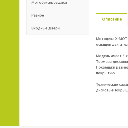
Мотобуксировщики
Разное
Описание
Входные Двери
Мотоцикл X-MOTO
оснащен двигател
Модель имеет 5-с
Тормоза дисковые
Покрышки размеро
покрытию.
Технические хар
дисковыеПокрышк