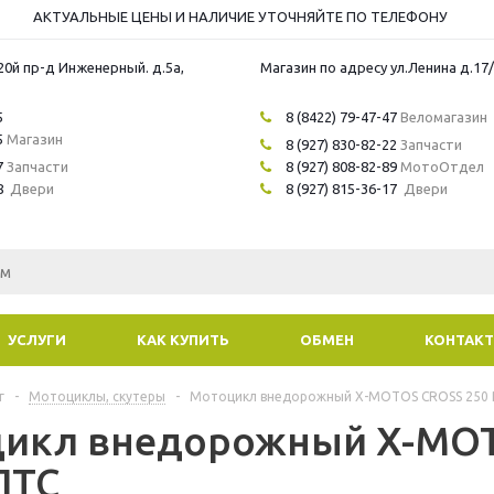
АКТУАЛЬНЫЕ ЦЕНЫ И НАЛИЧИЕ УТОЧНЯЙТЕ ПО ТЕЛЕФОНУ
20й пр-д Инженерный. д.5а,
Магазин по адресу ул.Ленина д.17
5
8 (8422) 79-47-47
Веломагазин
5
Магазин
8 (927) 830-82-22
Запчасти
7
Запчасти
8 (927) 808-82-89
МотоОтдел
8
Двери
8 (927) 815-36-17
Двери
УСЛУГИ
КАК КУПИТЬ
ОБМЕН
КОНТАК
г
-
Мотоциклы, скутеры
-
Мотоцикл внедорожный X-MOTOS CROSS 250 P
икл внедорожный X-MOT
ПТС