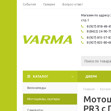
События
Галерея
Вопрос-ответ
Магазин по адресу 
стр.1
8 (927) 818-48-4
8 (8422) 24-90-7
8 (927) 815-57-8
8 (927) 825-80-6
КАТАЛОГ
ДВЕРИ
Велосипеды
Главная
-
Катало
Мотоц
Мотоциклы, скутеры
PR3 с 
Самокаты