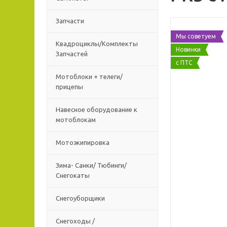
Запчасти
Мы советуем
Квадроциклы/Комплекты
Новинки
Запчастей
с ПТС
Мотоблоки + телеги/
прицепы
Навесное оборудование к
мотоблокам
Мотоэкипировка
Зима- Санки/ Тюбинги/
Снегокаты
Снегоуборщики
Снегоходы /