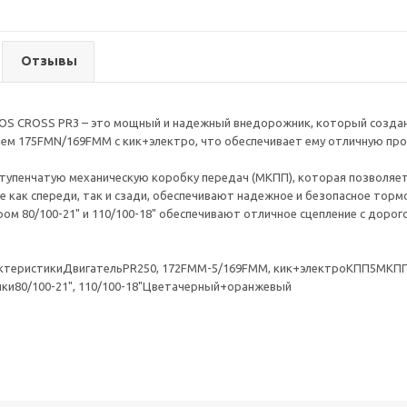
Отзывы
S CROSS PR3 – это мощный и надежный внедорожник, который создан 
ем 175FMN/169FMM с кик+электро, что обеспечивает ему отличную про
тупенчатую механическую коробку передач (МКПП), которая позволяет
 как спереди, так и сзади, обеспечивают надежное и безопасное торм
м 80/100-21" и 110/100-18" обеспечивают отличное сцепление с дорог
актеристикиДвигательPR250, 172FMM-5/169FMM, кик+электроКПП5МКППТ
и80/100-21", 110/100-18"Цветачерный+оранжевый