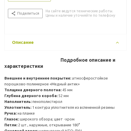
На сайте ведутся технические работы.
Поделиться
Цены и наличие уточняйте по телефону
Описание
Подробное описание и
характеристики
Внешнее и внутреннее покрытие:
атмосферостойкое
порошково-полимерное «Медный антик»
Толщина дверного полотна:
45 мм
Глубина дверного короба:
52 мм
Наполнитель:
пенополистирол
Уплотнитель:
1 контура уплотнителя из вспененной резины
Ручка:
на планке
Глазок:
широкого обзора; цвет -хром
Петли:
2 шт., наружные, открывание 180°
Основной замок:
цилиндровый НТО-ЛУЧ