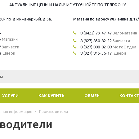
АКТУАЛЬНЫЕ ЦЕНЫ И НАЛИЧИЕ УТОЧНЯЙТЕ ПО ТЕЛЕФОНУ
20й пр-д Инженерный. д.5а,
Магазин по адресу ул.Ленина д.17
5
8 (8422) 79-47-47
Веломагазин
5
Магазин
8 (927) 830-82-22
Запчасти
7
Запчасти
8 (927) 808-82-89
МотоОтдел
8
Двери
8 (927) 815-36-17
Двери
УСЛУГИ
КАК КУПИТЬ
ОБМЕН
КОНТАК
чная информация
-
Производители
водители