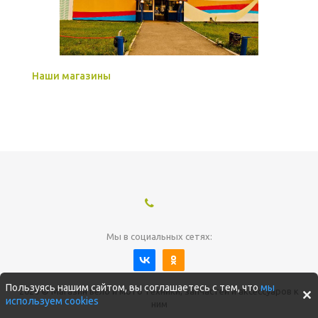
Наши магазины
Мы в социальных сетях:
Пользуясь нашим сайтом, вы соглашаетесь с тем, что
мы
2026 © Магазин вело и мото техники, запчастей и аксессуаров к
используем cookies
ним