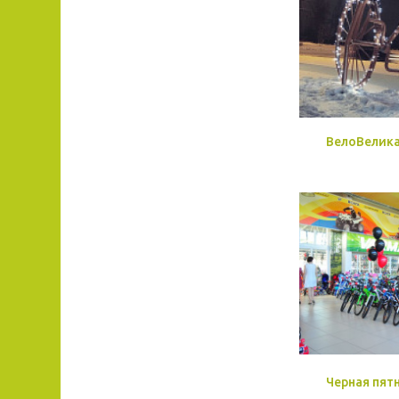
ВелоВелик
Черная пят