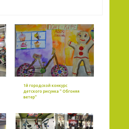
1й городской конкурс
детского рисунка " Обгоняя
ветер"